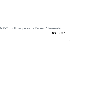
8-07-23
Puffinus persicus
Persian Shearwater
1407
an du