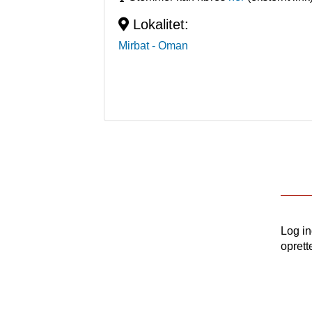
Lokalitet:
Mirbat
- Oman
Log i
oprett