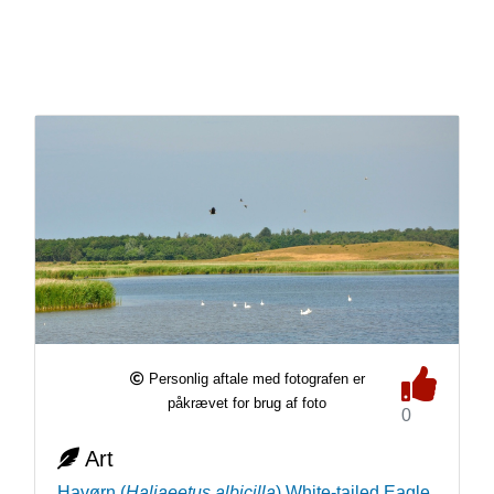
Personlig aftale med fotografen er
påkrævet for brug af foto
0
Art
Havørn
(
Haliaeetus albicilla
)
White-tailed Eagle