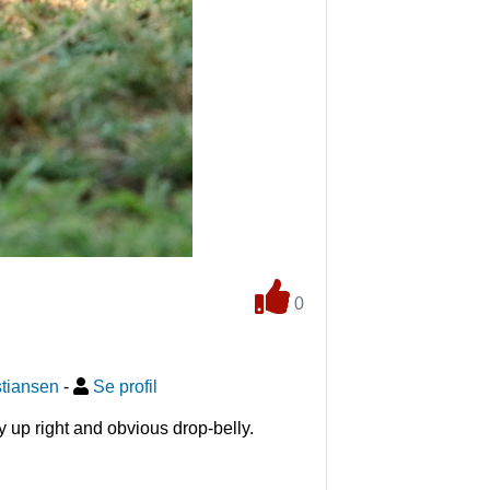
0
stiansen
-
Se profil
ry up right and obvious drop-belly.