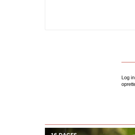
Log i
oprett