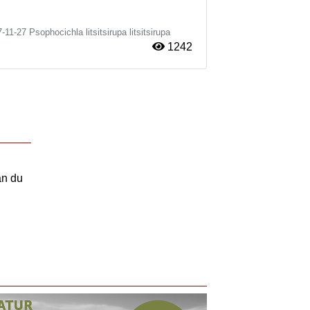
7-11-27
Psophocichla litsitsirupa litsitsirupa
1242
an du