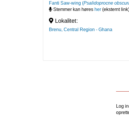
Fanti Saw-wing
(
Psalidoprocne obscur
Stemmer kan høres
her
(eksternt link
Lokalitet:
Brenu, Central Region
- Ghana
Log i
oprett