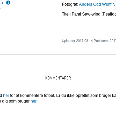
a
)
-
Fotograf:
Anders Odd Wulff N
)
Titel: Fanti Saw-wing (Psali
Uploadet 2017-08-14 Publiceret
201
KOMMENTARER
nd
her
for at kommentere fotoet. Er du ikke oprettet som bruger k
e dig som bruger
her.