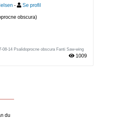
ielsen
-
Se profil
doprocne obscura)
7-08-14
Psalidoprocne obscura
Fanti Saw-wing
1009
an du