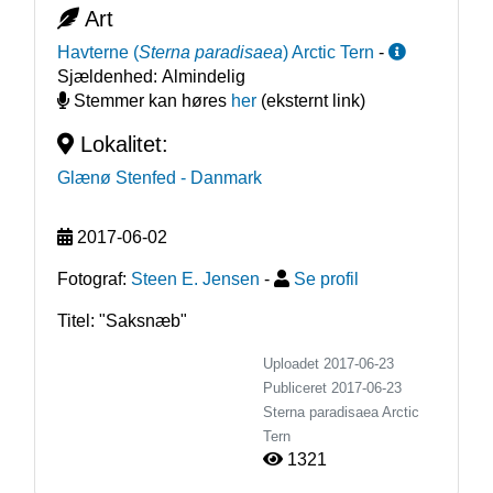
Art
Havterne
(
Sterna paradisaea
)
Arctic Tern
-
Sjældenhed:
Almindelig
Stemmer kan høres
her
(eksternt link)
Lokalitet:
Glænø Stenfed
- Danmark
2017-06-02
Fotograf:
Steen E. Jensen
-
Se profil
Titel: "Saksnæb"
Uploadet 2017-06-23
Publiceret
2017-06-23
Sterna paradisaea
Arctic
Tern
1321