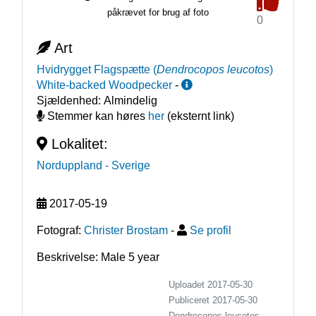
påkrævet for brug af foto
0
Art
Hvidrygget Flagspætte
(
Dendrocopos leucotos
)
White-backed Woodpecker
-
Sjældenhed:
Almindelig
Stemmer kan høres
her
(eksternt link)
Lokalitet:
Norduppland
- Sverige
2017-05-19
Fotograf:
Christer Brostam
-
Se profil
Beskrivelse: Male 5 year
Uploadet 2017-05-30
Publiceret
2017-05-30
Dendrocopos leucotos