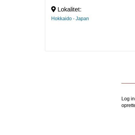
Lokalitet:
Hokkaido
- Japan
Log i
oprett