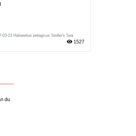
d
7-03-23
Haliaeetus pelagicus
Steller's Sea
1527
an du