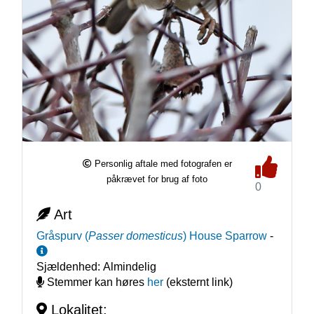
Personlig aftale med fotografen er
påkrævet for brug af foto
0
Art
Gråspurv
(
Passer domesticus
)
House Sparrow
-
Sjældenhed:
Almindelig
Stemmer kan høres
her
(eksternt link)
Lokalitet: