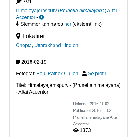
Art
Himalayajernspurv
(
Prunella himalayana
)
Altai
Accentor
-
Stemmer kan høres
her
(eksternt link)
Lokalitet:
Chopta, Uttarakhand
- Indien
2016-02-19
Fotograf:
Paul Patrick Cullen
-
Se profil
Titel: Himalayajernspurv - (Prunella himalayana)
- Altai Accentor
Uploadet 2016-11-02
Publiceret
2016-11-02
Prunella himalayana
Altai
Accentor
1373