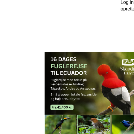
Log i
oprett