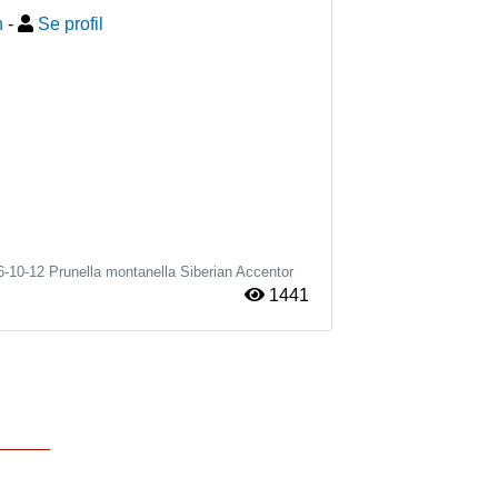
n
-
Se profil
6-10-12
Prunella montanella
Siberian Accentor
1441