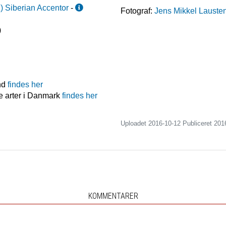
a
)
Siberian Accentor
-
Fotograf:
Jens Mikkel Lauste
)
nd
findes her
e arter i Danmark
findes her
Uploadet 2016-10-12 Publiceret
201
KOMMENTARER