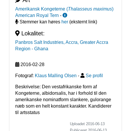
Art
Amerikansk Kongeterne
(
Thalasseus maximus
)
American Royal Tern
-
Stemmer kan høres
her
(eksternt link)
Lokalitet:
Panbros Salt Industries, Accra, Greater Accra
Region
- Ghana
2016-02-28
Fotograf:
Klaus Malling Olsen
-
Se profil
Beskrivelse: Den vestafrikanske form af 
Kongeterne, albidorsalis, har i forhold til den 
amerikanske nominatform slankere, gulorange 
næb som en helt konstant karakter. Kandiderer 
til artsstatus
Uploadet 2016-06-13
Publiceret
2016-06-13