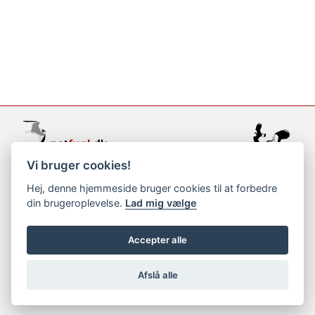
Vi bruger cookies!
support@netfugl.dk
Hej, denne hjemmeside bruger cookies til at forbedre
din brugeroplevelse.
Lad mig vælge
copyright © 2002-2023
Accepter alle
Afslå alle