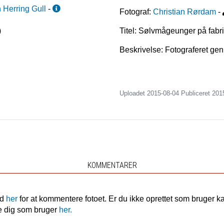
 Herring Gull
-
Fotograf:
Christian Rørdam
-
)
Titel: Sølvmågeunger på fabr
Beskrivelse: Fotograferet g
Uploadet 2015-08-04 Publiceret
201
KOMMENTARER
nd
her
for at kommentere fotoet. Er du ikke oprettet som bruger k
e dig som bruger
her.