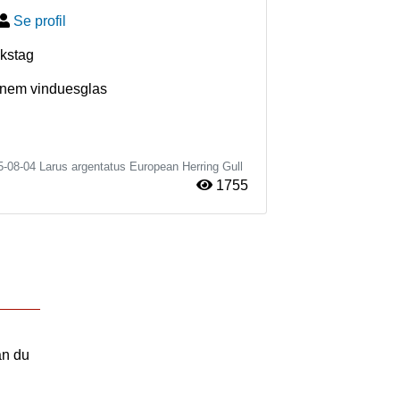
Se profil
ikstag
ennem vinduesglas
5-08-04
Larus argentatus
European Herring Gull
1755
an du