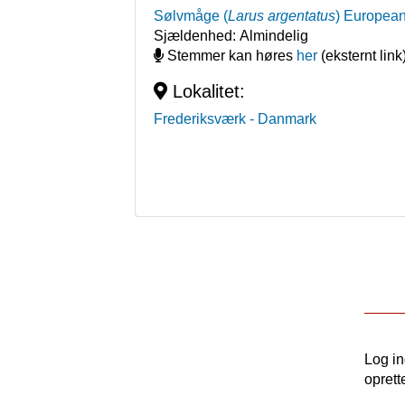
Sølvmåge
(
Larus argentatus
)
European
Sjældenhed:
Almindelig
Stemmer kan høres
her
(eksternt link
Lokalitet:
Frederiksværk
- Danmark
Log i
oprett