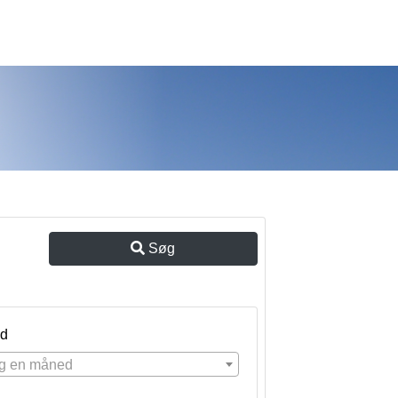
Søg
d
g en måned