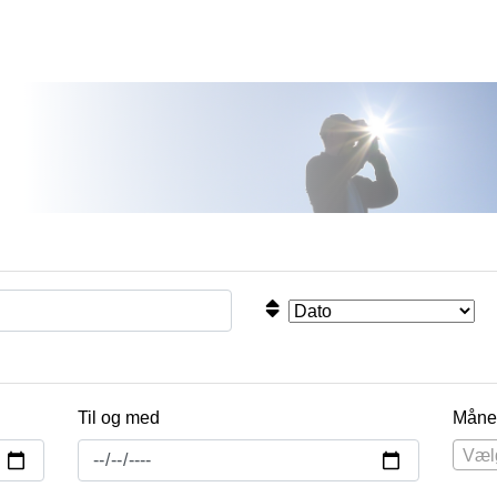
Til og med
Måne
Væl