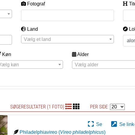
Fotograf
Tit
Land
Lo
Vælg et land
Køn
Alder
Vælg køn
Vælg alder
SØGERESULTATER (1 FOTO)
PER SIDE:
Se
Se link
Philadelphiavireo
(
Vireo philadelphicus
)