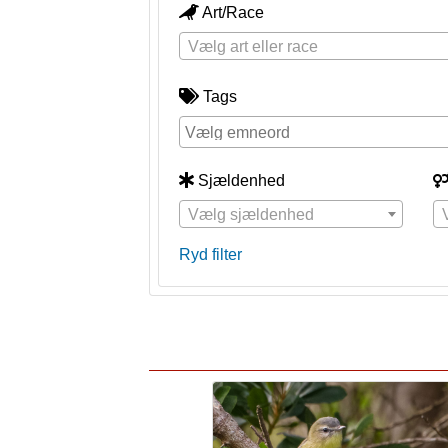
Art/Race
Vælg art eller race
Tags
Sjældenhed
Vælg sjældenhed
Ryd filter