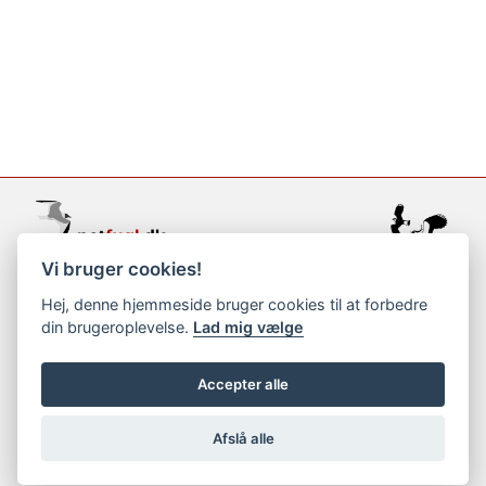
Vi bruger cookies!
support@netfugl.dk
Hej, denne hjemmeside bruger cookies til at forbedre
din brugeroplevelse.
Lad mig vælge
copyright © 2002-2023
Accepter alle
Afslå alle