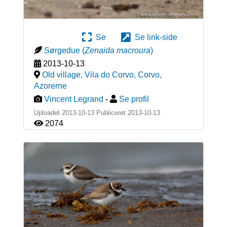
Se
Se link-side
Sørgedue
(
Zenaida macroura
)
2013-10-13
Old village, Vila do Corvo, Corvo
,
Azorerne
Vincent Legrand
-
Se profil
Uploadet 2013-10-13 Publiceret
2013-10-13
2074