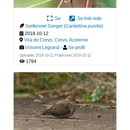
Se
Se link-side
Sortkronet Sanger
(
Cardellina pusilla
)
2018-10-12
Vila do Corvo, Corvo
,
Azorerne
Vincent Legrand
-
Se profil
Uploadet 2018-10-11 Publiceret
2018-10-11
1794