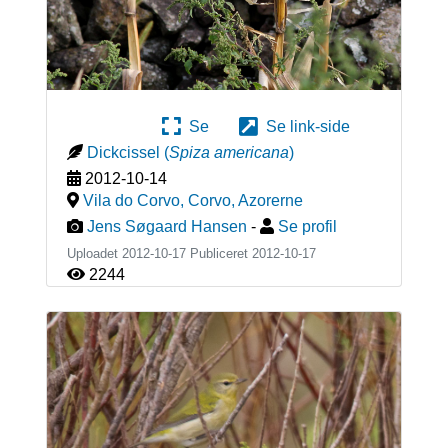
Se
Se link-side
Dickcissel
(
Spiza americana
)
2012-10-14
Vila do Corvo, Corvo
,
Azorerne
Jens Søgaard Hansen
-
Se profil
Uploadet 2012-10-17 Publiceret
2012-10-17
2244