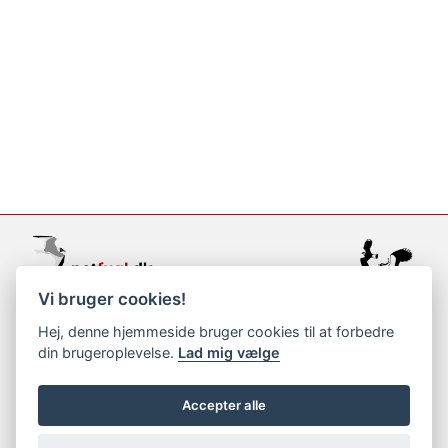
Vi bruger cookies!
support@netfugl.dk
Hej, denne hjemmeside bruger cookies til at forbedre
din brugeroplevelse.
Lad mig vælge
copyright © 2002-2023
Accepter alle