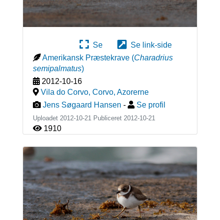
Se
Se link-side
Amerikansk Præstekrave
(
Charadrius
semipalmatus
)
2012-10-16
Vila do Corvo, Corvo
,
Azorerne
Jens Søgaard Hansen
-
Se profil
Uploadet 2012-10-21 Publiceret
2012-10-21
1910