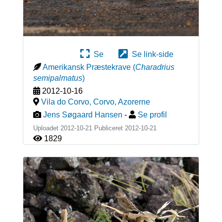
Se
Se link-side
Amerikansk Præstekrave
(
Charadrius
semipalmatus
)
2012-10-16
Vila do Corvo, Corvo
,
Azorerne
Jens Søgaard Hansen
-
Se profil
Uploadet 2012-10-21 Publiceret
2012-10-21
1829