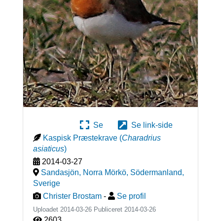
Se
Se link-side
Kaspisk Præstekrave
(
Charadrius
asiaticus
)
2014-03-27
Sandasjön, Norra Mörkö, Södermanland
,
Sverige
Christer Brostam
-
Se profil
Uploadet 2014-03-26 Publiceret
2014-03-26
2603