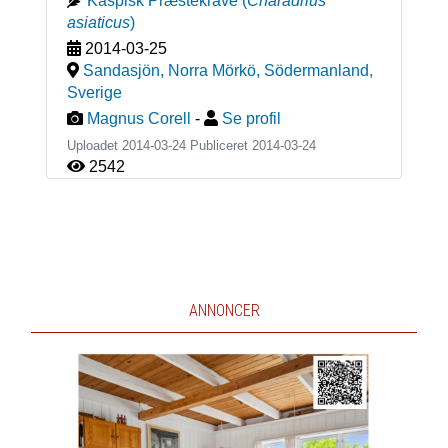
Kaspisk Præstekrave
(
Charadrius
asiaticus
)
2014-03-25
Sandasjön, Norra Mörkö, Södermanland
,
Sverige
Magnus Corell
-
Se profil
Uploadet 2014-03-24 Publiceret
2014-03-24
2542
ANNONCER