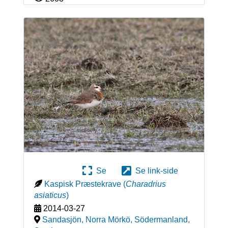
Se
Se link-side
Kaspisk Præstekrave
(
Charadrius
asiaticus
)
2014-03-27
Sandasjön, Norra Mörkö, Södermanland
,