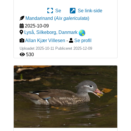
Se
Se link-side
Mandarinand
(
Aix galericulata
)
2025-10-09
Lyså, Silkeborg
,
Danmark
Allan Kjær Villesen
-
Se profil
Uploadet 2025-10-11 Publiceret
2025-12-09
530