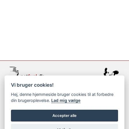
Vi bruger cookies!
support@netfugl.dk
Hej, denne hjemmeside bruger cookies til at forbedre
din brugeroplevelse.
Lad mig vælge
copyright © 2002-2023
Accepter alle