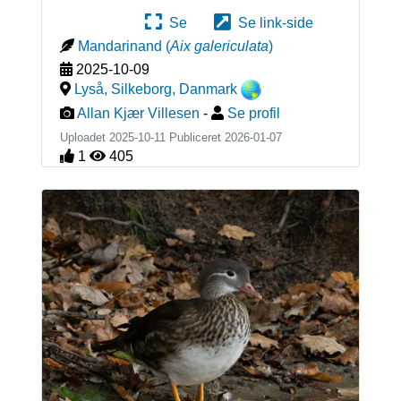
Se
Se link-side
Mandarinand
(
Aix galericulata
)
2025-10-09
Lyså, Silkeborg
,
Danmark
Allan Kjær Villesen
-
Se profil
Uploadet 2025-10-11 Publiceret
2026-01-07
1
405