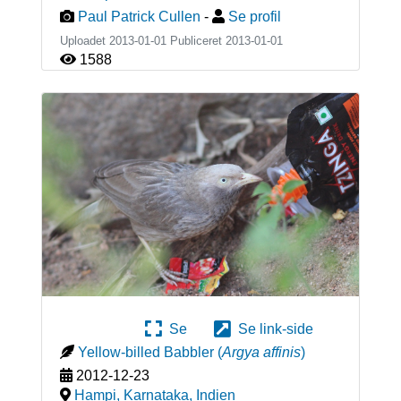
Paul Patrick Cullen
-
Se profil
Uploadet 2013-01-01 Publiceret
2013-01-01
1588
Se
Se link-side
Yellow-billed Babbler
(
Argya affinis
)
2012-12-23
Hampi, Karnataka
,
Indien