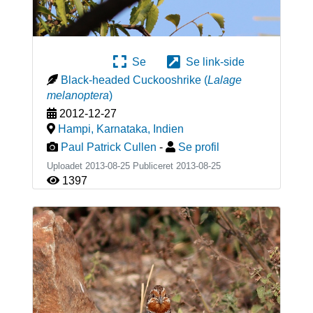
Se
Se link-side
Black-headed Cuckooshrike
(
Lalage
melanoptera
)
2012-12-27
Hampi, Karnataka
,
Indien
Paul Patrick Cullen
-
Se profil
Uploadet 2013-08-25 Publiceret
2013-08-25
1397