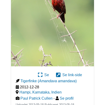
Se
Se link-side
Tigerfinke
(
Amandava amandava
)
2012-12-28
Hampi, Karnataka
,
Indien
Paul Patrick Cullen
-
Se profil
Uploadet 2013-05-18 Publiceret
2013-05-18