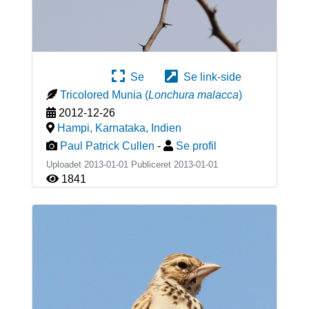
Se
Se link-side
Tricolored Munia
(
Lonchura malacca
)
2012-12-26
Hampi, Karnataka
,
Indien
Paul Patrick Cullen
-
Se profil
Uploadet 2013-01-01 Publiceret
2013-01-01
1841