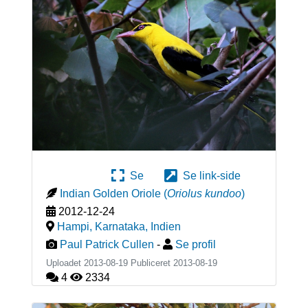
Se
Se link-side
Indian Golden Oriole
(
Oriolus kundoo
)
2012-12-24
Hampi, Karnataka
,
Indien
Paul Patrick Cullen
-
Se profil
Uploadet 2013-08-19 Publiceret
2013-08-19
4
2334