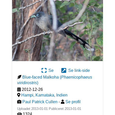
Se
Se link-side
Blue-faced Malkoha
(
Phaenicophaeus
viridirostris
)
2012-12-26
Hampi, Karnataka
,
Indien
Paul Patrick Cullen
-
Se profil
Uploadet 2013-01-01 Publiceret
2013-01-01
1324