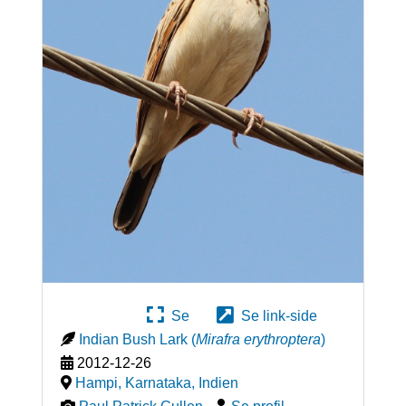
Se
Se link-side
Indian Bush Lark
(
Mirafra erythroptera
)
2012-12-26
Hampi, Karnataka
,
Indien