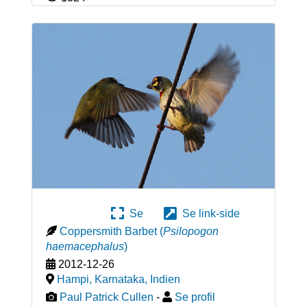
Se
Se link-side
Coppersmith Barbet
(
Psilopogon
haemacephalus
)
2012-12-26
Hampi, Karnataka
,
Indien
Paul Patrick Cullen
-
Se profil