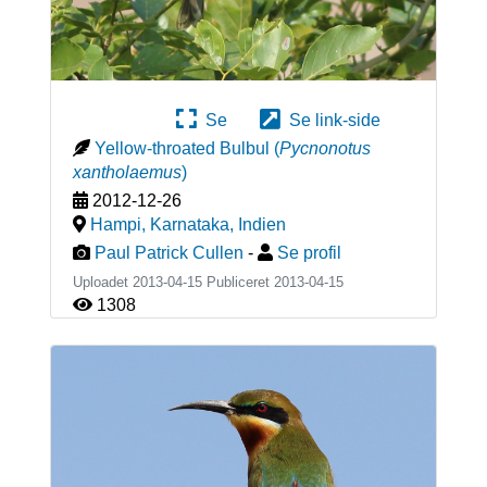
Se
Se link-side
Yellow-throated Bulbul
(
Pycnonotus
xantholaemus
)
2012-12-26
Hampi, Karnataka
,
Indien
Paul Patrick Cullen
-
Se profil
Uploadet 2013-04-15 Publiceret
2013-04-15
1308