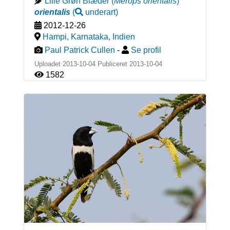
Lille Grøn Biæder
(
Merops orientalis
)
orientalis
(
underart
)
2012-12-26
Hampi, Karnataka
,
Indien
Paul Patrick Cullen
-
Se profil
Uploadet 2013-10-04 Publiceret
2013-10-04
1582