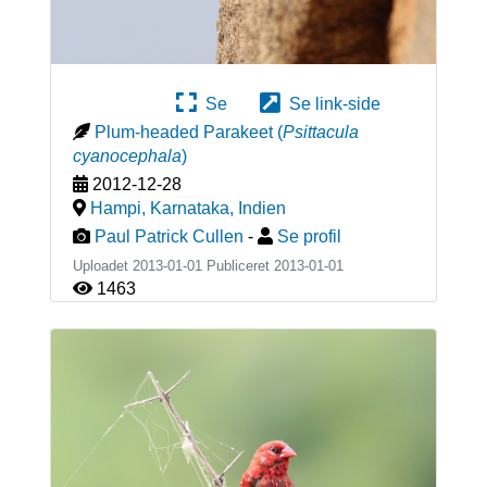
Se
Se link-side
Plum-headed Parakeet
(
Psittacula
cyanocephala
)
2012-12-28
Hampi, Karnataka
,
Indien
Paul Patrick Cullen
-
Se profil
Uploadet 2013-01-01 Publiceret
2013-01-01
1463