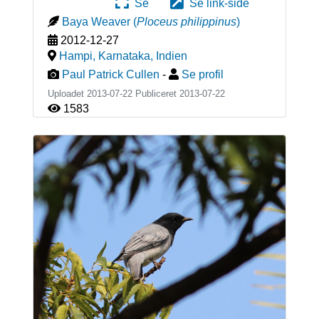
Se
Se link-side
Baya Weaver
(
Ploceus philippinus
)
2012-12-27
Hampi, Karnataka
,
Indien
Paul Patrick Cullen
-
Se profil
Uploadet 2013-07-22 Publiceret
2013-07-22
1583