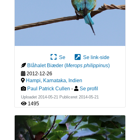
Se
Se link-side
Blåhalet Biæder
(
Merops philippinus
)
2012-12-26
Hampi, Karnataka
,
Indien
Paul Patrick Cullen
-
Se profil
Uploadet 2014-05-21 Publiceret
2014-05-21
1495