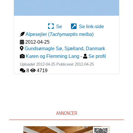
Se
Se link-side
Alpesejler
(
Tachymarptis melba
)
2012-04-25
Gundsømagle Sø, Sjælland
,
Danmark
Karen og Flemming Lang
-
Se profil
Uploadet 2012-04-25 Publiceret
2012-04-25
8
4719
ANNONCER