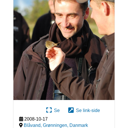
Se
Se link-side
2008-10-17
Blåvand, Grønningen
,
Danmark