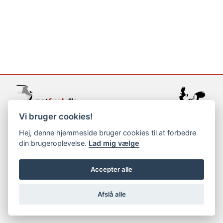
Vi bruger cookies!
support@netfugl.dk
Hej, denne hjemmeside bruger cookies til at forbedre
din brugeroplevelse.
Lad mig vælge
copyright © 2002-2023
Accepter alle
Afslå alle