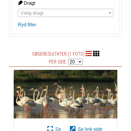
Dragt
Vælg dragt
Ryd filter
SØGERESULTATER (1 FOTO)
PER SIDE:
Se
Se link-side