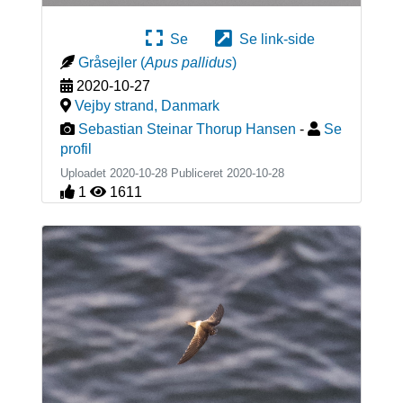
Se
Se link-side
Gråsejler
(
Apus pallidus
)
2020-10-27
Vejby strand
,
Danmark
Sebastian Steinar Thorup Hansen
-
Se
profil
Uploadet 2020-10-28 Publiceret
2020-10-28
1
1611