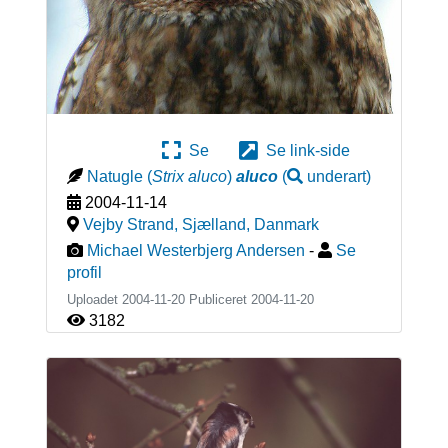
Se
Se link-side
Natugle
(
Strix aluco
)
aluco
(
underart
)
2004-11-14
Vejby Strand, Sjælland
,
Danmark
Michael Westerbjerg Andersen
-
Se
profil
Uploadet 2004-11-20 Publiceret
2004-11-20
3182