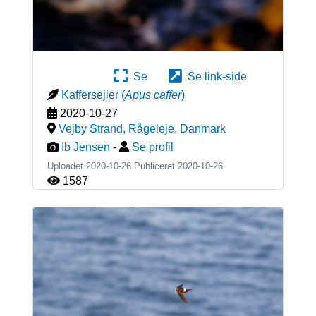
Se
Se link-side
Kaffersejler
(
Apus caffer
)
2020-10-27
Vejby Strand, Rågeleje
,
Danmark
Ib Jensen
-
Se profil
Uploadet 2020-10-26 Publiceret
2020-10-26
1587