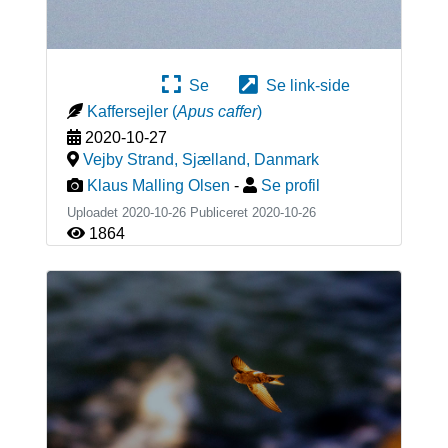
Se
Se link-side
Kaffersejler
(
Apus caffer
)
2020-10-27
Vejby Strand, Sjælland
,
Danmark
Klaus Malling Olsen
-
Se profil
Uploadet 2020-10-26 Publiceret
2020-10-26
1864