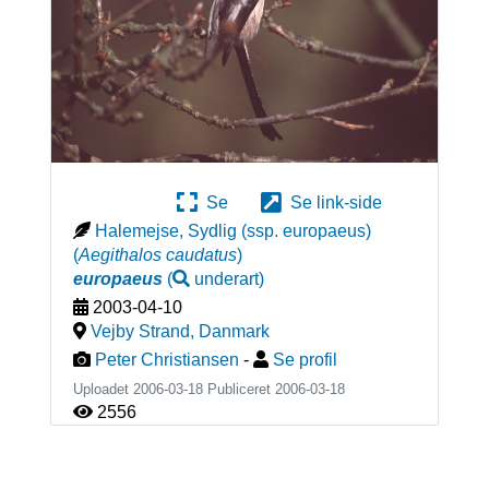
Se
Se link-side
Halemejse, Sydlig (ssp. europaeus)
(
Aegithalos caudatus
)
europaeus
(
underart
)
2003-04-10
Vejby Strand
,
Danmark
Peter Christiansen
-
Se profil
Uploadet 2006-03-18 Publiceret
2006-03-18
2556