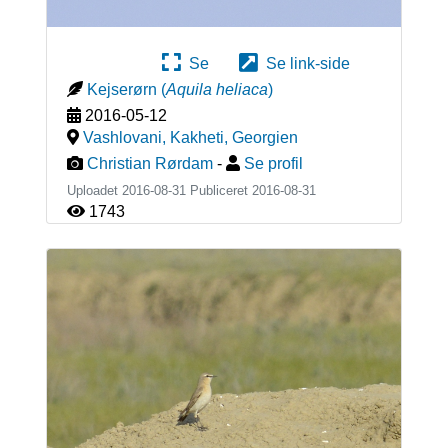
Se
Se link-side
Kejserørn
(
Aquila heliaca
)
2016-05-12
Vashlovani, Kakheti
,
Georgien
Christian Rørdam
-
Se profil
Uploadet 2016-08-31 Publiceret
2016-08-31
1743