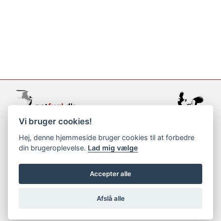
Vi bruger cookies!
support@netfugl.dk
Hej, denne hjemmeside bruger cookies til at forbedre
din brugeroplevelse.
Lad mig vælge
copyright © 2002-2023
Accepter alle
Afslå alle