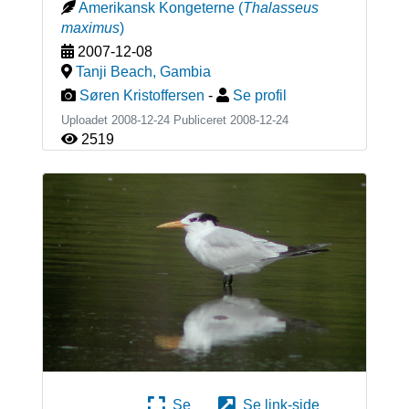
Amerikansk Kongeterne
(
Thalasseus
maximus
)
2007-12-08
Tanji Beach
,
Gambia
Søren Kristoffersen
-
Se profil
Uploadet 2008-12-24 Publiceret
2008-12-24
2519
Se
Se link-side