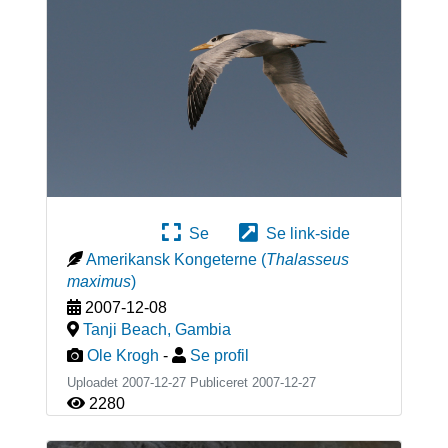
Se
Se link-side
Amerikansk Kongeterne
(
Thalasseus
maximus
)
2007-12-08
Tanji Beach
,
Gambia
Ole Krogh
-
Se profil
Uploadet 2007-12-27 Publiceret
2007-12-27
2280