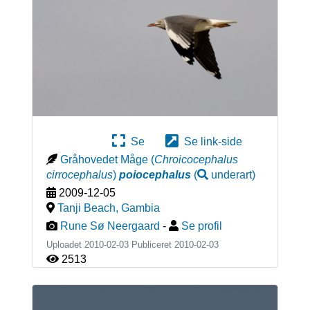
Se
Se link-side
Gråhovedet Måge
(
Chroicocephalus
cirrocephalus
)
poiocephalus
(
underart
)
2009-12-05
Tanji Beach
,
Gambia
Rune Sø Neergaard
-
Se profil
Uploadet 2010-02-03 Publiceret
2010-02-03
2513