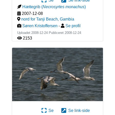
Se
Se link-side
Hættegrib
(
Necrosyrtes monachus
)
2007-12-08
nord for Tanji Beach
,
Gambia
Søren Kristoffersen
-
Se profil
Uploadet 2008-12-24 Publiceret
2008-12-24
2153
Se
Se link-side