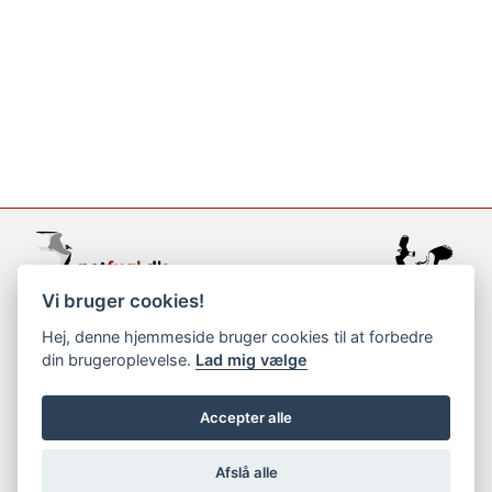
Vi bruger cookies!
support@netfugl.dk
Hej, denne hjemmeside bruger cookies til at forbedre
din brugeroplevelse.
Lad mig vælge
copyright © 2002-2023
Accepter alle
Afslå alle