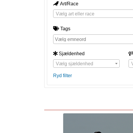
Art/Race
Vælg art eller race
Tags
Sjældenhed
Vælg sjældenhed
Ryd filter