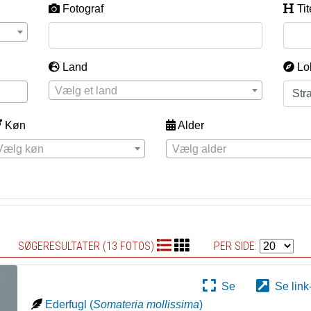
Fotograf
Tit
Land
Lo
Vælg et land
Køn
Alder
Vælg køn
Vælg alder
SØGERESULTATER (13 FOTOS)
PER SIDE:
Se
Se link
Ederfugl
(
Somateria mollissima
)