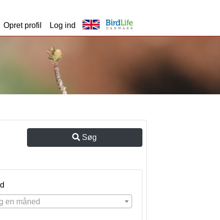
Opret profil
Log ind
Søg
d
g en måned