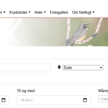
er
Krydslister
Arter
Fotogalleri
Om Netfugl
Til og med
Måne
Væl