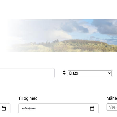
Til og med
Måne
Væl