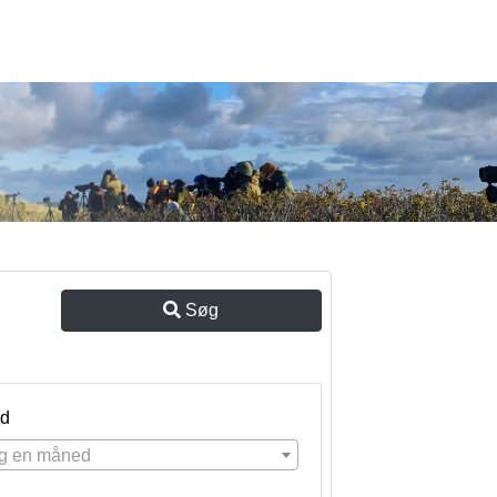
Søg
d
g en måned