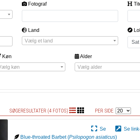
Fotograf
Tit
Land
Lo
Vælg et land
Køn
Alder
Vælg køn
Vælg alder
SØGERESULTATER (4 FOTOS)
PER SIDE:
Se
Se link
Blue-throated Barbet
(
Psilopogon asiaticus
)