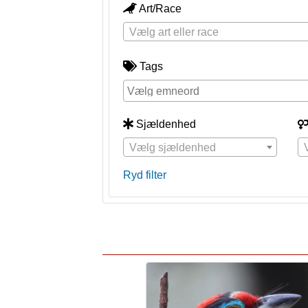
Art/Race
Vælg art eller race
Tags
Sjældenhed
Vælg sjældenhed
Ryd filter