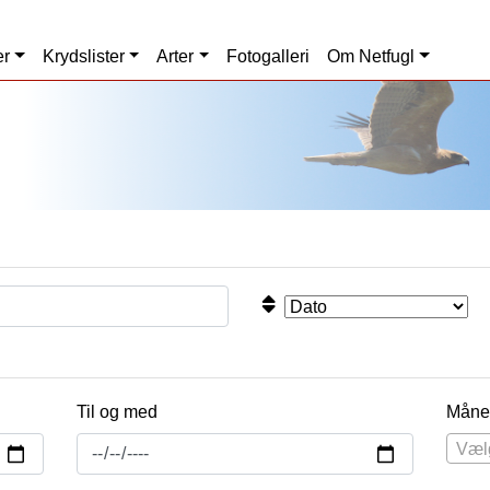
er
Krydslister
Arter
Fotogalleri
Om Netfugl
Til og med
Måne
Væl