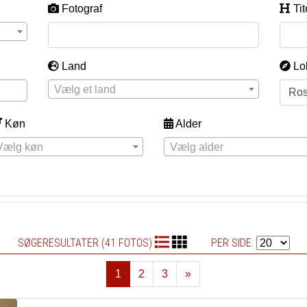
Fotograf
Tit
Land
Lo
Vælg et land
Køn
Alder
Vælg køn
Vælg alder
SØGERESULTATER (41 FOTOS)
PER SIDE:
1
2
3
»
Næste