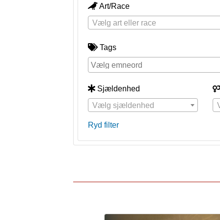
Art/Race
Vælg art eller race
Tags
Sjældenhed
Vælg sjældenhed
Ryd filter