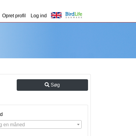
Opret profil
Log ind
Søg
d
g en måned