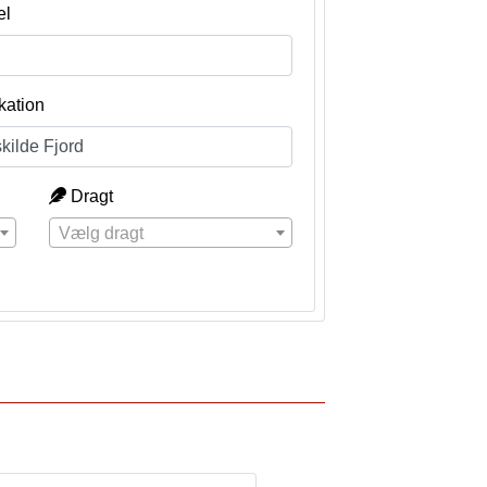
el
kation
Dragt
Vælg dragt