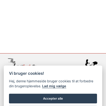
Vi bruger cookies!
support@netfugl.dk
Hej, denne hjemmeside bruger cookies til at forbedre
din brugeroplevelse.
Lad mig vælge
copyright © 2002-2023
Accepter alle