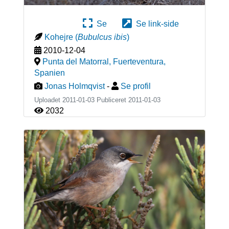
Se
Se link-side
Kohejre
(
Bubulcus ibis
)
2010-12-04
Punta del Matorral, Fuerteventura
,
Spanien
Jonas Holmqvist
-
Se profil
Uploadet 2011-01-03 Publiceret
2011-01-03
2032