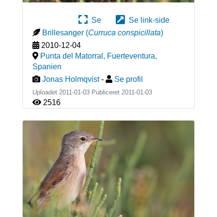
Se
Se link-side
Brillesanger
(
Curruca conspicillata
)
2010-12-04
Punta del Matorral, Fuerteventura
,
Spanien
Jonas Holmqvist
-
Se profil
Uploadet 2011-01-03 Publiceret
2011-01-03
2516