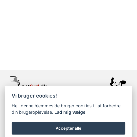
Vi bruger cookies!
support@netfugl.dk
Hej, denne hjemmeside bruger cookies til at forbedre
din brugeroplevelse.
Lad mig vælge
copyright © 2002-2023
Accepter alle