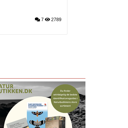
7
2789