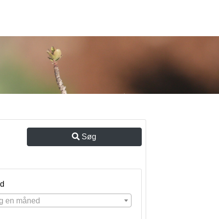
Søg
d
g en måned