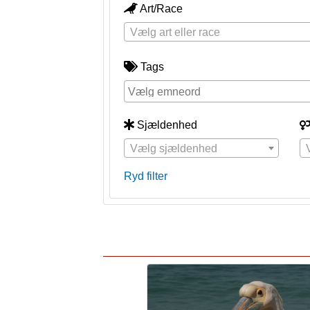
Art/Race
Vælg art eller race
Tags
Sjældenhed
Vælg sjældenhed
Ryd filter