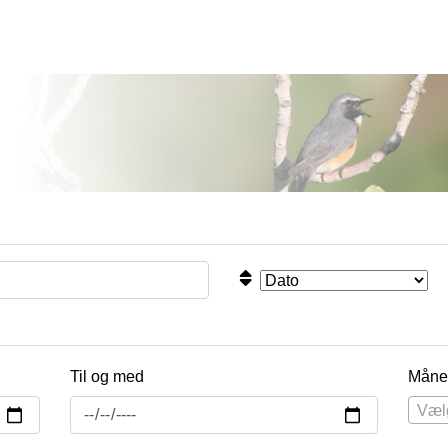
Til og med
Måne
Væl