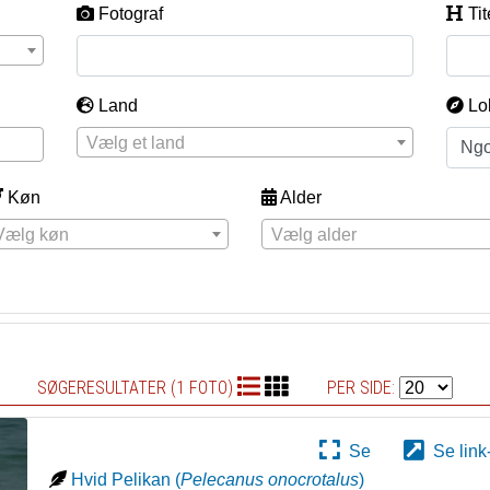
Fotograf
Tit
Land
Lo
Vælg et land
Køn
Alder
Vælg køn
Vælg alder
SØGERESULTATER (1 FOTO)
PER SIDE:
Se
Se link
Hvid Pelikan
(
Pelecanus onocrotalus
)