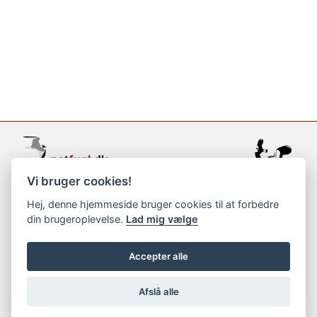
Vi bruger cookies!
support@netfugl.dk
Hej, denne hjemmeside bruger cookies til at forbedre
din brugeroplevelse.
Lad mig vælge
copyright © 2002-2023
Accepter alle
Afslå alle