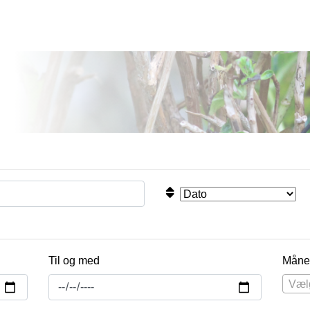
Til og med
Måne
Væl