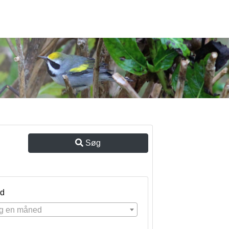
Søg
d
g en måned