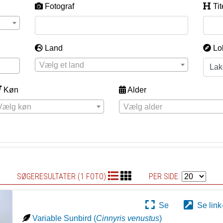
Fotograf
Tit
Land
Lo
Vælg et land
Køn
Alder
Vælg køn
Vælg alder
SØGERESULTATER (1 FOTO)
PER SIDE:
Se
Se link
Variable Sunbird
(
Cinnyris venustus
)