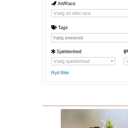
Art/Race
Vælg art eller race
Tags
Sjældenhed
Vælg sjældenhed
Ryd filter