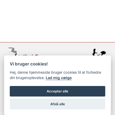
Vi bruger cookies!
support@netfugl.dk
Hej, denne hjemmeside bruger cookies til at forbedre
din brugeroplevelse.
Lad mig vælge
copyright © 2002-2023
Accepter alle
Afslå alle