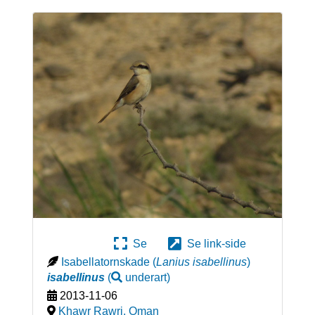
Se
Se link-side
Isabellatornskade
(
Lanius isabellinus
)
isabellinus
(
underart
)
2013-11-06
Khawr Rawri
,
Oman