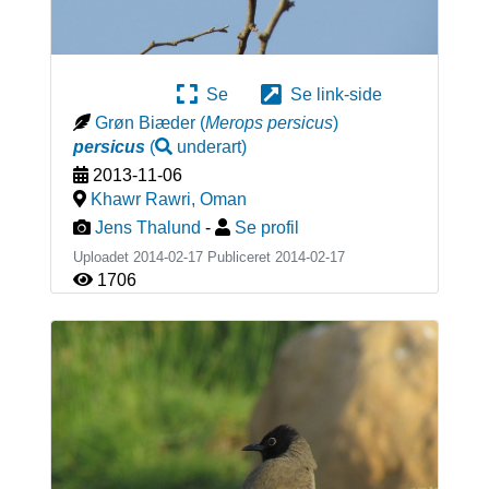
Se
Se link-side
Grøn Biæder
(
Merops persicus
)
persicus
(
underart
)
2013-11-06
Khawr Rawri
,
Oman
Jens Thalund
-
Se profil
Uploadet 2014-02-17 Publiceret
2014-02-17
1706