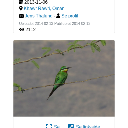
2013-11-06
Khawr Rawri
,
Oman
Jens Thalund
-
Se profil
Uploadet 2014-02-13 Publiceret
2014-02-13
2112
Se
Se link-side