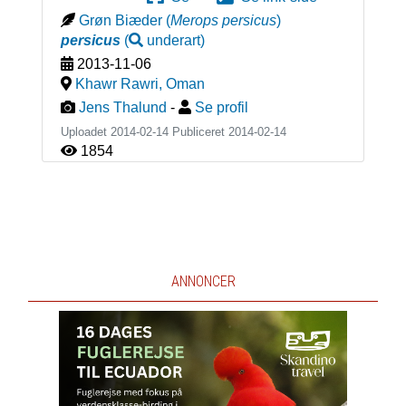
Grøn Biæder
(
Merops persicus
)
persicus
(
underart
)
2013-11-06
Khawr Rawri
,
Oman
Jens Thalund
-
Se profil
Uploadet 2014-02-14 Publiceret
2014-02-14
1854
ANNONCER