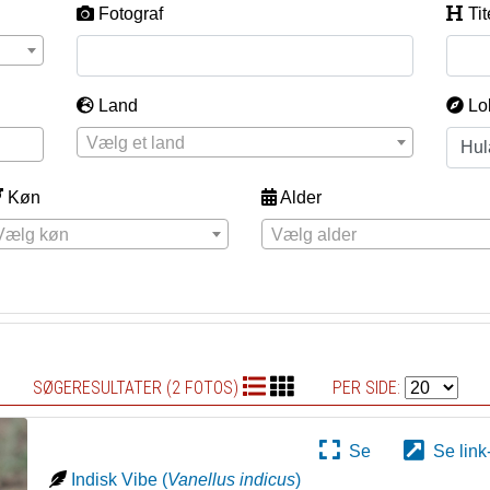
Fotograf
Tit
Land
Lo
Vælg et land
Køn
Alder
Vælg køn
Vælg alder
SØGERESULTATER (2 FOTOS)
PER SIDE:
Se
Se link
Indisk Vibe
(
Vanellus indicus
)