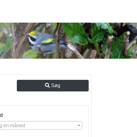
Søg
d
g en måned