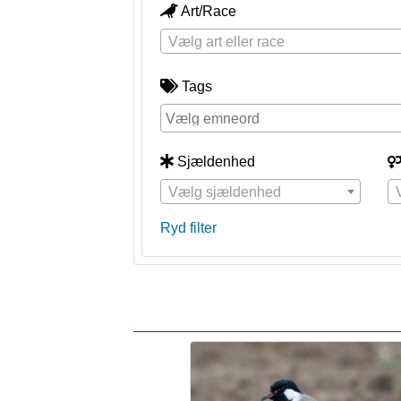
Art/Race
Vælg art eller race
Tags
Sjældenhed
Vælg sjældenhed
Ryd filter