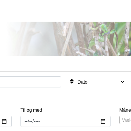
Til og med
Måne
Væl