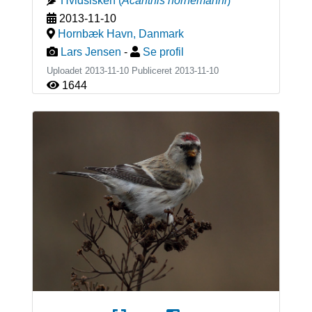
Hvidsisken
(
Acanthis hornemanni
)
2013-11-10
Hornbæk Havn
,
Danmark
Lars Jensen
-
Se profil
Uploadet 2013-11-10 Publiceret
2013-11-10
1644