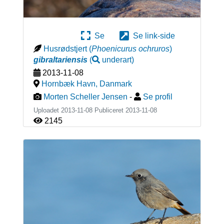
Se
Se link-side
Husrødstjert
(
Phoenicurus ochruros
)
gibraltariensis
(
underart
)
2013-11-08
Hornbæk Havn
,
Danmark
Morten Scheller Jensen
-
Se profil
Uploadet 2013-11-08 Publiceret
2013-11-08
2145