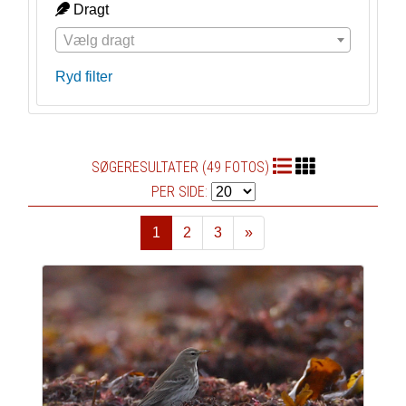
Dragt
Vælg dragt
Ryd filter
SØGERESULTATER (49 FOTOS)
PER SIDE:
1
2
3
»
Næste