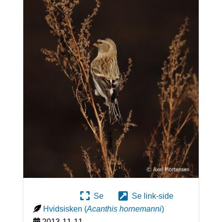
Se
Se link-side
Hvidsisken
(
Acanthis hornemanni
)
2013-11-11