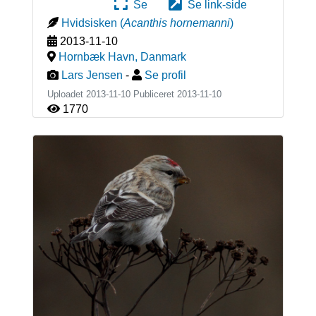
Se
Se link-side
Hvidsisken
(
Acanthis hornemanni
)
2013-11-10
Hornbæk Havn
,
Danmark
Lars Jensen
-
Se profil
Uploadet 2013-11-10 Publiceret
2013-11-10
1770