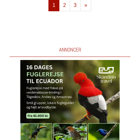
1
2
3
»
Næste
ANNONCER