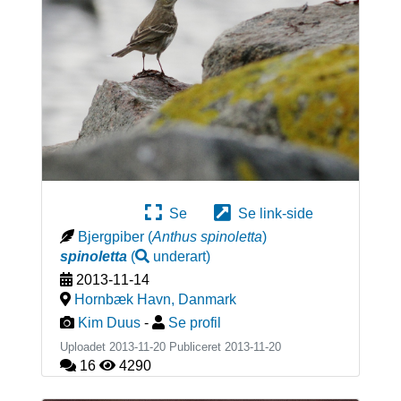
Se
Se link-side
Bjergpiber
(
Anthus spinoletta
)
spinoletta
(
underart
)
2013-11-14
Hornbæk Havn
,
Danmark
Kim Duus
-
Se profil
Uploadet 2013-11-20 Publiceret
2013-11-20
16
4290