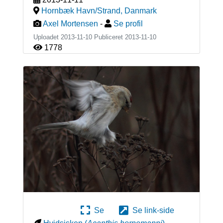
Hornbæk Havn/Strand
,
Danmark
Axel Mortensen
-
Se profil
Uploadet 2013-11-10 Publiceret
2013-11-10
1778
Se
Se link-side