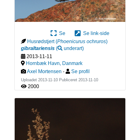
Se
Se link-side
Husrødstjert
(
Phoenicurus ochruros
)
gibraltariensis
(
underart
)
2013-11-11
Hornbæk Havn
,
Danmark
Axel Mortensen
-
Se profil
Uploadet 2013-11-10 Publiceret
2013-11-10
2000