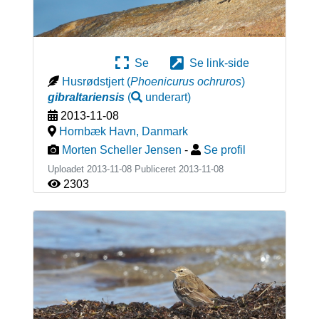
Se
Se link-side
Husrødstjert
(
Phoenicurus ochruros
)
gibraltariensis
(
underart
)
2013-11-08
Hornbæk Havn
,
Danmark
Morten Scheller Jensen
-
Se profil
Uploadet 2013-11-08 Publiceret
2013-11-08
2303