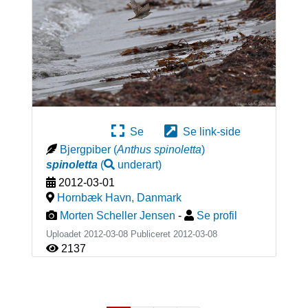
Se
Se link-side
Bjergpiber
(
Anthus spinoletta
)
spinoletta
(
underart
)
2012-03-01
Hornbæk Havn
,
Danmark
Morten Scheller Jensen
-
Se profil
Uploadet 2012-03-08 Publiceret
2012-03-08
2137