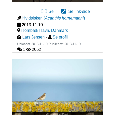
Se
Se link-side
Hvidsisken
(
Acanthis hornemanni
)
2013-11-10
Hornbæk Havn
,
Danmark
Lars Jensen
-
Se profil
Uploadet 2013-11-10 Publiceret
2013-11-10
1
2052