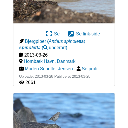
Se
Se link-side
Bjergpiber
(
Anthus spinoletta
)
spinoletta
(
underart
)
2013-03-26
Hornbæk Havn
,
Danmark
Morten Scheller Jensen
-
Se profil
Uploadet 2013-03-28 Publiceret
2013-03-28
2661