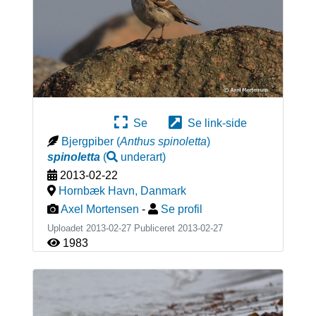
Se
Se link-side
Bjergpiber
(
Anthus spinoletta
)
spinoletta
(
underart
)
2013-02-22
Hornbæk Havn
,
Danmark
Axel Mortensen
-
Se profil
Uploadet 2013-02-27 Publiceret
2013-02-27
1983