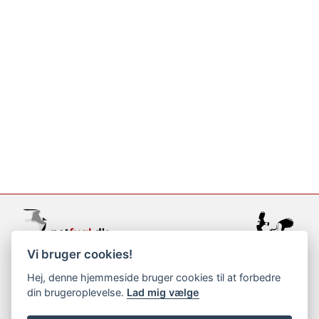
Vi bruger cookies!
support@netfugl.dk
Hej, denne hjemmeside bruger cookies til at forbedre
din brugeroplevelse.
Lad mig vælge
copyright © 2002-2023