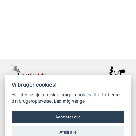
Vi bruger cookies!
support@netfugl.dk
Hej, denne hjemmeside bruger cookies til at forbedre
din brugeroplevelse.
Lad mig vælge
copyright © 2002-2023
Accepter alle
Afslå alle