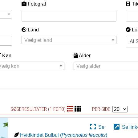
Fotograf
Tit
Land
Lo
Vælg et land
Køn
Alder
Vælg køn
Vælg alder
SØGERESULTATER (1 FOTO)
PER SIDE:
Se
Se link
Hvidkindet Bulbul
(
Pycnonotus leucotis
)