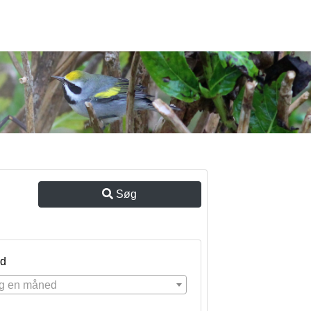
Søg
d
g en måned