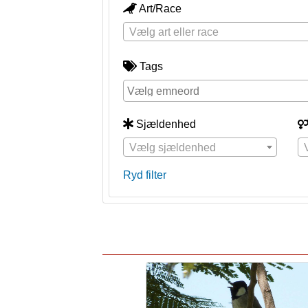
Art/Race
Vælg art eller race
Tags
Sjældenhed
Vælg sjældenhed
Ryd filter