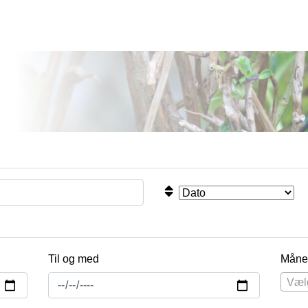
Til og med
Måne
Væl