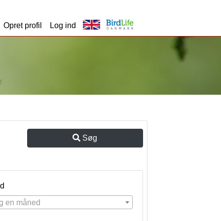
Opret profil
Log ind
Søg
d
g en måned