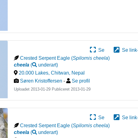
Se
Se link
Crested Serpent Eagle
(
Spilornis cheela
)
cheela
(
underart
)
20.000 Lakes, Chitwan
,
Nepal
Søren Kristoffersen
-
Se profil
Uploadet 2013-01-29 Publiceret
2013-01-29
Se
Se link
Crested Serpent Eagle
(
Spilornis cheela
)
cheela
(
underart
)