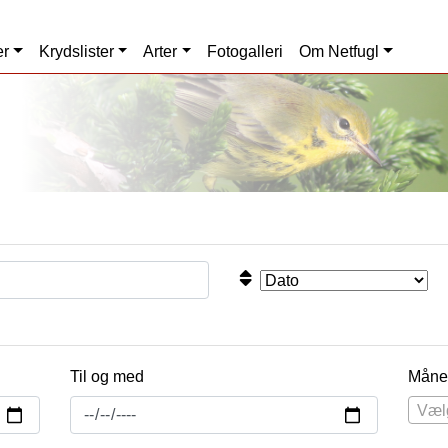
er
Krydslister
Arter
Fotogalleri
Om Netfugl
Til og med
Måne
Væl