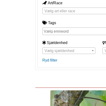
Art/Race
Vælg art eller race
Tags
Sjældenhed
Vælg sjældenhed
Ryd filter