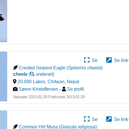
Se
Se link
Crested Serpent Eagle
(
Spilornis cheela
)
cheela
(
underart
)
20.000 Lakes, Chitwan
,
Nepal
Søren Kristoffersen
-
Se profil
Uploadet 2013-01-29 Publiceret
2013-01-29
Se
Se link
Common Hill Myna
(
Gracula religiosa
)