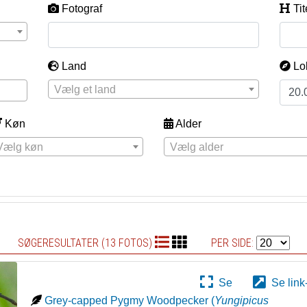
Fotograf
Tit
Land
Lo
Vælg et land
Køn
Alder
Vælg køn
Vælg alder
SØGERESULTATER (13 FOTOS)
PER SIDE:
Se
Se link
Grey-capped Pygmy Woodpecker
(
Yungipicus